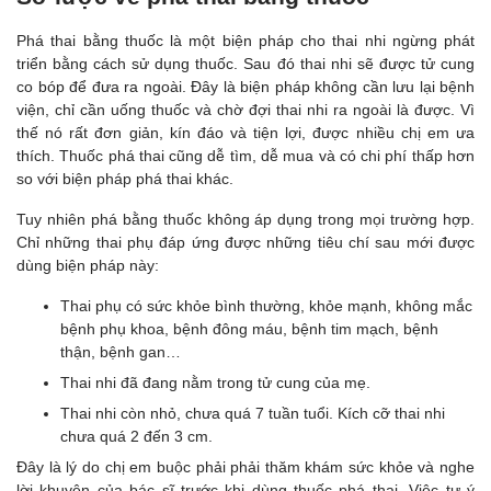
Phá thai bằng thuốc là một biện pháp cho thai nhi ngừng phát
triển bằng cách sử dụng thuốc. Sau đó thai nhi sẽ được tử cung
co bóp để đưa ra ngoài. Đây là biện pháp không cần lưu lại bệnh
viện, chỉ cần uống thuốc và chờ đợi thai nhi ra ngoài là được. Vì
thế nó rất đơn giản, kín đáo và tiện lợi, được nhiều chị em ưa
thích. Thuốc phá thai cũng dễ tìm, dễ mua và có chi phí thấp hơn
so với biện pháp phá thai khác.
Tuy nhiên phá bằng thuốc không áp dụng trong mọi trường hợp.
Chỉ những thai phụ đáp ứng được những tiêu chí sau mới được
dùng biện pháp này:
Thai phụ có sức khỏe bình thường, khỏe mạnh, không mắc
bệnh phụ khoa, bệnh đông máu, bệnh tim mạch, bệnh
thận, bệnh gan…
Thai nhi đã đang nằm trong tử cung của mẹ.
Thai nhi còn nhỏ, chưa quá 7 tuần tuổi. Kích cỡ thai nhi
chưa quá 2 đến 3 cm.
Đây là lý do chị em buộc phải phải thăm khám sức khỏe và nghe
lời khuyên của bác sĩ trước khi dùng thuốc phá thai. Việc tự ý