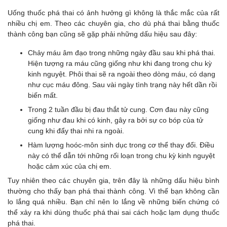
Uống thuốc phá thai có ảnh hưởng gì không là thắc mắc của rất
nhiều chị em. Theo các chuyên gia, cho dù phá thai bằng thuốc
thành công bạn cũng sẽ gặp phải những dấu hiệu sau đây:
Chảy máu âm đạo trong những ngày đầu sau khi phá thai.
Hiện tượng ra máu cũng giống như khi đang trong chu kỳ
kinh nguyệt. Phôi thai sẽ ra ngoài theo dòng máu, có dạng
như cục máu đông. Sau vài ngày tình trạng này hết dần rồi
biến mất.
Trong 2 tuần đầu bị đau thắt tử cung. Cơn đau này cũng
giống như đau khi có kinh, gây ra bởi sự co bóp của tử
cung khi đẩy thai nhi ra ngoài.
Hàm lượng hoóc-môn sinh dục trong cơ thể thay đổi. Điều
này có thể dẫn tới những rối loạn trong chu kỳ kinh nguyệt
hoặc cảm xúc của chị em.
Tuy nhiên theo các chuyên gia, trên đây là những dấu hiệu bình
thường cho thấy bạn phá thai thành công. Vì thế bạn không cần
lo lắng quá nhiều. Bạn chỉ nên lo lắng về những biến chứng có
thể xảy ra khi dùng thuốc phá thai sai cách hoặc lạm dụng thuốc
phá thai.