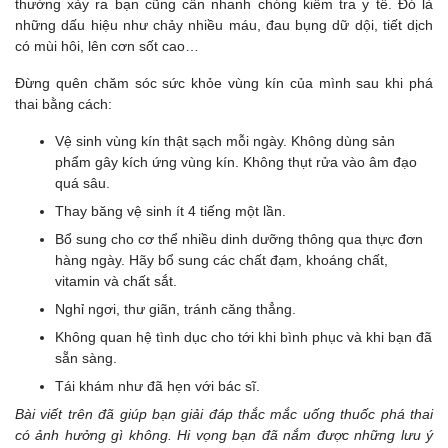
thường xảy ra bạn cũng cần nhanh chóng kiểm tra y tế. Đó là
những dấu hiệu như chảy nhiều máu, đau bụng dữ dội, tiết dịch
có mùi hôi, lên cơn sốt cao…
Đừng quên chăm sóc sức khỏe vùng kín của mình sau khi phá
thai bằng cách:
Vệ sinh vùng kín thật sạch mỗi ngày. Không dùng sản
phẩm gây kích ứng vùng kín. Không thụt rửa vào âm đạo
quá sâu.
Thay băng vệ sinh ít 4 tiếng một lần.
Bổ sung cho cơ thể nhiều dinh dưỡng thông qua thực đơn
hàng ngày. Hãy bổ sung các chất đạm, khoáng chất,
vitamin và chất sắt.
Nghỉ ngơi, thư giãn, tránh căng thẳng.
Không quan hệ tình dục cho tới khi bình phục và khi bạn đã
sẵn sàng.
Tái khám như đã hẹn với bác sĩ.
Bài viết trên đã giúp bạn giải đáp thắc mắc uống thuốc phá thai
có ảnh hưởng gì không. Hi vọng bạn đã nắm được những lưu ý