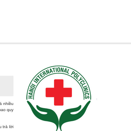
á nhiều
bao quy
 trả lời