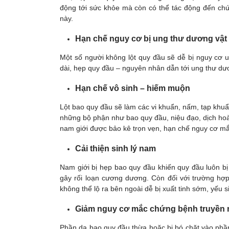
động tới sức khỏe mà còn có thể tác động đến chứ
này.
Hạn chế nguy cơ bị ung thư dương vật
Một số người không lột quy đầu sẽ dễ bị nguy cơ 
dài, hẹp quy đầu – nguyên nhân dẫn tới ung thư dư
Hạn chế vô sinh – hiếm muộn
Lột bao quy đầu sẽ làm các vi khuẩn, nấm, tạp khuẩn
những bộ phận như bao quy đầu, niệu đạo, dịch hoàn
nam giới được bảo kê trọn vẹn, hạn chế nguy cơ m
Cải thiện sinh lý nam
Nam giới bị hẹp bao quy đầu khiến quy đầu luôn bị
gây rối loạn cương dương. Còn đối với trường hợ
không thể lộ ra bên ngoài dễ bị xuất tinh sớm, yếu si
Giảm nguy cơ mắc chứng bệnh truyền n
Phần da bao quy đầu thừa hoặc bị bó chặt vào phầ