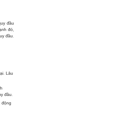
quy đầu
cạnh đó,
quy đầu.
ại. Lâu
nh
uy đầu.
c động