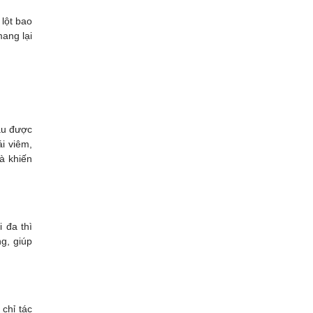
 lột bao
mang lại
đầu được
ái viêm,
và khiến
 đa thì
g, giúp
chỉ tác