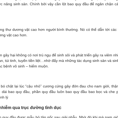
c năng sinh sản. Chính bởi vậy cần lột bao quy đầu để ngăn chặn c
ung thư dương vật cao hơn người bình thường. Nó có thể dẫn tới các 
ơng vật cao hơn.
 gây hại không có nơi trú ngụ để sinh sôi và phát triển gây ra viêm n
, túi tinh, tuyến tiền liệt…nhờ đấy mà những tác dụng sinh sản và sin
ắc bệnh vô sinh – hiếm muộn.
 bó chặt lại lúc “cậu nhỏ” cương cứng gây đớn đau cho nam giới, thậm
p dài bao quy đầu, phần quy đầu luôn bao quy đầu bao bọc và che p
nh lý
hiễm qua trục đường tình dục
n quy đầu được mẫu bỏ tận gốc sau giải phẫu. Nhờ đó khi mà nam gi