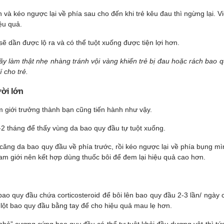
 và kéo ngược lại về phía sau cho đến khi trẻ kêu đau thì ngừng lại. V
iệu quả.
sẽ dần được lộ ra và có thể tuột xuống được tiện lợi hơn.
y làm thật nhẹ nhàng tránh vội vàng khiến trẻ bị đau hoặc rách bao q
 cho trẻ.
ời lớn
m giới trưởng thành bạn cũng tiến hành như vậy.
1-2 tháng để thấy vùng da bao quy đầu tự tuột xuống.
o căng da bao quy đầu về phía trước, rồi kéo ngược lại về phía bụng m
 nam giới nên kết hợp dùng thuốc bôi để đem lại hiệu quả cao hơn.
ao quy đầu chứa corticosteroid để bôi lên bao quy đầu 2-3 lần/ ngày 
 lột bao quy đầu bằng tay để cho hiệu quả mau lẹ hơn.