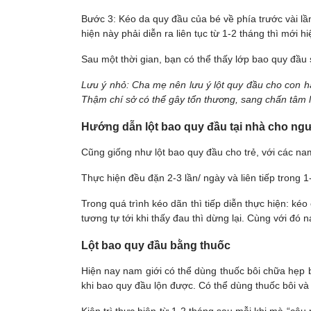
Bước 3: Kéo da quy đầu của bé về phía trước vài lần
hiện này phải diễn ra liên tục từ 1-2 tháng thì mới h
Sau một thời gian, bạn có thể thấy lớp bao quy đầu 
Lưu ý nhỏ: Cha mẹ nên lưu ý lột quy đầu cho con hã
Thậm chí sở có thể gây tổn thương, sang chấn tâm lí
Hướng dẫn lột bao quy đầu tại nhà cho ngư
Cũng giống như lột bao quy đầu cho trẻ, với các na
Thực hiện đều đặn 2-3 lần/ ngày và liên tiếp trong 
Trong quá trình kéo dãn thì tiếp diễn thực hiện: ké
tương tự tới khi thấy đau thì dừng lại. Cùng với đó
Lột bao quy đầu bằng thuốc
Hiện nay nam giới có thể dùng thuốc bôi chữa hẹp b
khi bao quy đầu lộn được. Có thể dùng thuốc bôi và