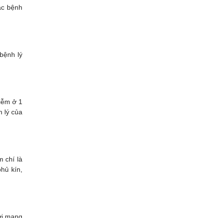
ác bệnh
bệnh lý
hiễm ở 1
h lý của
 chí là
hủ kín,
ới mang