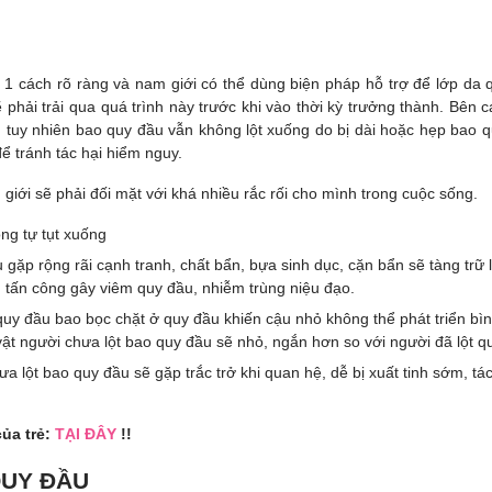
g 1 cách rõ ràng và nam giới có thể dùng biện pháp hỗ trợ để lớp da 
 phải trải qua quá trình này trước khi vào thời kỳ trưởng thành. Bên 
nh tuy nhiên bao quy đầu vẫn không lột xuống do bị dài hoặc hẹp bao 
ể tránh tác hại hiểm nguy.
iới sẽ phải đối mặt với khá nhiều rắc rối cho mình trong cuộc sống.
ng tự tụt xuống
gặp rộng rãi cạnh tranh, chất bẩn, bựa sinh dục, cặn bẩn sẽ tàng trữ l
, tấn công gây viêm quy đầu, nhiễm trùng niệu đạo.
quy đầu bao bọc chặt ở quy đầu khiến cậu nhỏ không thể phát triển bì
ật người chưa lột bao quy đầu sẽ nhỏ, ngắn hơn so với người đã lột q
a lột bao quy đầu sẽ gặp trắc trở khi quan hệ, dễ bị xuất tinh sớm, tá
của trẻ:
TẠI ĐÂY
!!
QUY ĐẦU