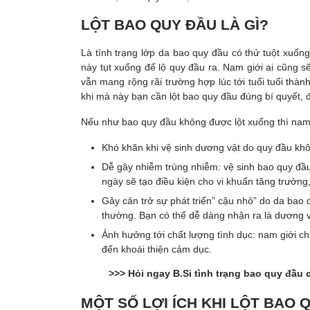
LỘT BAO QUY ĐẦU LÀ GÌ?
Là tình trạng lớp da bao quy đầu có thử tuột xuốn
này tụt xuống để lộ quy đầu ra. Nam giới ai cũng sẽ
vẫn mang rộng rãi trường hợp lúc tới tuổi tuổi thà
khi mà này bạn cần lột bao quy đầu đúng bí quyết, đ
Nếu như bao quy đầu không được lột xuống thì nam g
Khó khăn khi vệ sinh dương vật do quy đầu khô
Dễ gây nhiễm trùng nhiễm: vệ sinh bao quy đầu 
ngày sẽ tạo điều kiện cho vi khuẩn tăng trưởng
Gây cản trở sự phát triển” cậu nhỏ” do da bao 
thường. Bạn có thể dễ dàng nhận ra là dương v
Ảnh hưởng tới chất lượng tình dục: nam giới chư
đến khoái thiện cảm dục.
>>> Hỏi ngay B.Si tình trạng bao quy đầu 
MỘT SỐ LỢI ÍCH KHI LỘT BAO 