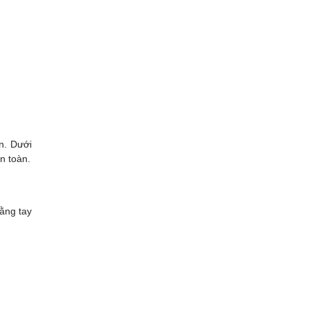
n. Dưới
n toàn.
ằng tay