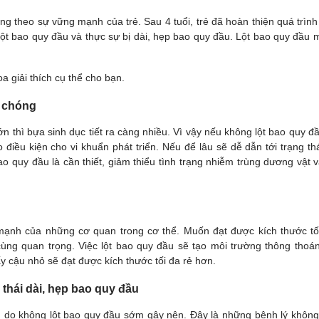
g theo sự vững mạnh của trẻ. Sau 4 tuổi, trẻ đã hoàn thiện quá trình
lột bao quy đầu và thực sự bị dài, hẹp bao quy đầu. Lột bao quy đầu 
 giải thích cụ thể cho bạn.
h chóng
lớn thì bựa sinh dục tiết ra càng nhiều. Vì vậy nếu không lột bao quy 
o điều kiện cho vi khuẩn phát triển. Nếu để lâu sẽ dễ dẫn tới trạng th
ao quy đầu là cần thiết, giảm thiểu tình trạng nhiễm trùng dương vật 
ạnh của những cơ quan trong cơ thể. Muốn đạt được kích thước tối
ùng quan trọng. Việc lột bao quy đầu sẽ tạo môi trường thông thoán
y cậu nhỏ sẽ đạt được kích thước tối đa rẻ hơn.
thái dài, hẹp bao quy đầu
 do không lột bao quy đầu sớm gây nên. Đây là những bệnh lý không 