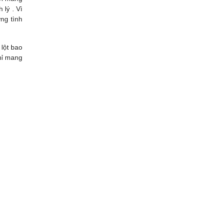
 lý . Vì
ng tình
 lột bao
hỉ mang