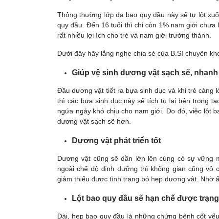
Thông thường lớp da bao quy đầu này sẽ tự lột xuốn
quy đầu. Đến 16 tuổi thì chỉ còn 1% nam giới chưa 
rất nhiều lợi ích cho trẻ và nam giới trưởng thành.
Dưới đây hãy lắng nghe chia sẻ của B.SI chuyên khoa
Giúp vệ sinh dương vật sạch sẽ, nhan
Đầu dương vật tiết ra bựa sinh dục và khi trẻ càng 
thì các bựa sinh dục này sẽ tích tụ lại bên trong tạ
ngứa ngáy khó chịu cho nam giới. Do đó, việc lột b
dương vật sạch sẽ hơn.
Dương vật phát triển tốt
Dương vật cũng sẽ dần lớn lên cùng có sự vững m
ngoài chế độ dinh dưỡng thì không gian cũng vô c
giảm thiểu được tình trạng bó hẹp dương vật. Nhờ ấ
Lột bao quy đầu sẽ hạn chế được trạng 
Dài, hẹp bao quy đầu là những chứng bệnh cốt yếu