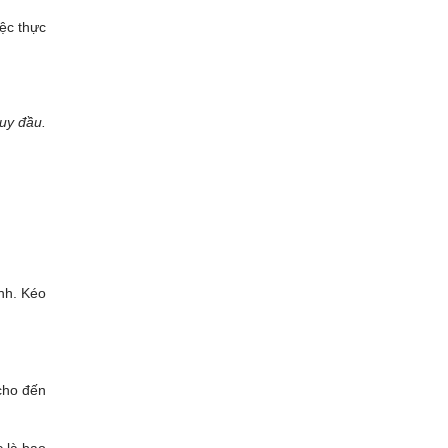
iệc thực
uy đầu.
ình. Kéo
cho đến