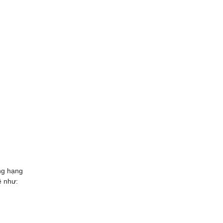
ợng hạng
ề như: