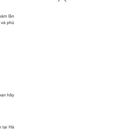
khám lần
 và phù
bạn hãy
 tại Hà