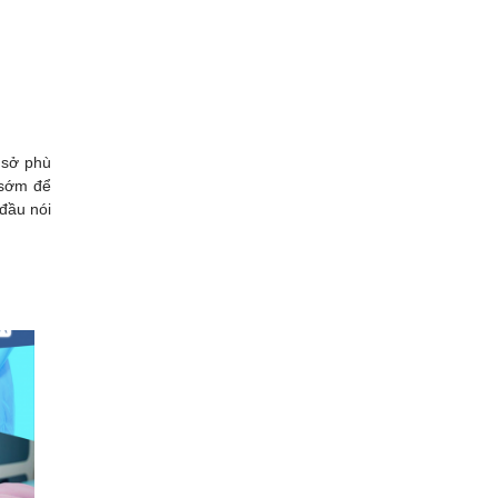
 sở phù
 sớm để
đầu nói