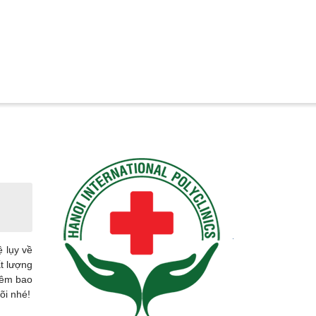
 lụy về
ất lượng
iêm bao
õi nhé!