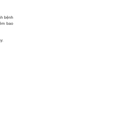
nh bệnh
iêm bao
ây.