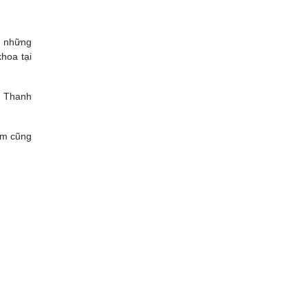
g những
hoa tại
, Thanh
ám cũng