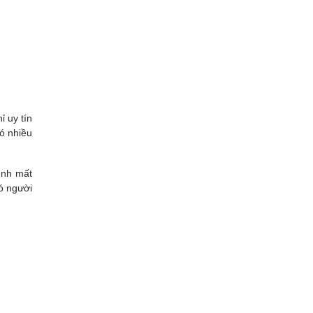
 uy tín
có nhiều
ệnh mất
ó người