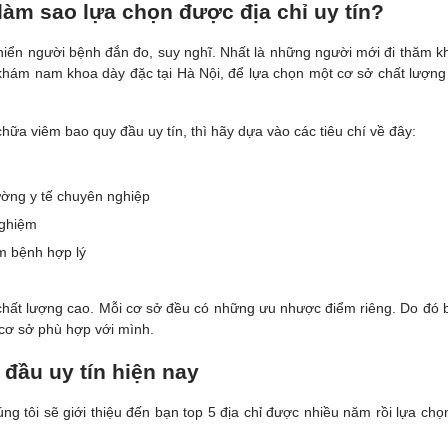
làm sao lựa chọn được địa chỉ uy tín?
u khiển người bệnh đắn đo, suy nghĩ. Nhất là những người mới đi thăm 
ế khám nam khoa dày đặc tại Hà Nội, để lựa chọn một cơ sở chất lượng
hữa viêm bao quy đầu uy tín, thì hãy dựa vào các tiêu chí về đây:
rường y tế chuyên nghiệp
nghiệm
ám bệnh hợp lý
 chất lượng cao. Mỗi cơ sở đều có những ưu nhược điểm riêng. Do đó 
n cơ sở phù hợp với mình.
 đầu uy tín hiện nay
 tôi sẽ giới thiệu đến bạn top 5 địa chỉ được nhiều năm rồi lựa chọn